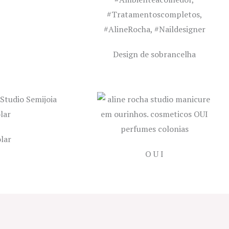
Design de sobrancelha
lar
O U I