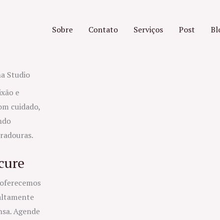
Sobre
Contato
Serviços
Post
Bl
ha Studio
ixão e
com cuidado,
ando
uradouras.
cure
 oferecemos
altamente
ensa. Agende